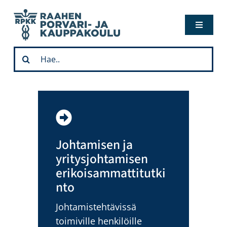
Skip
to
Toggle
content
Navigati
Hae opiskelemaan
Etsi
...
Ajankohtaista
Opiskelijalle
Johtamisen ja
Yhteystiedot
yritysjohtamisen
erikoisammattitutki
nto
Verkostolle
Johtamistehtävissä
In English
toimiville henkilöille