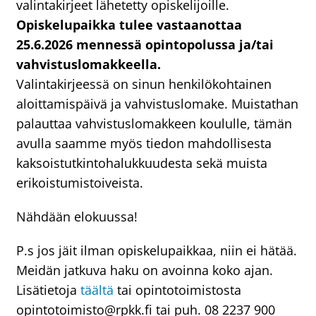
valintakirjeet lähetetty opiskelijoille.
Opiskelupaikka tulee vastaanottaa
25.6.2026 mennessä opintopolussa ja/tai
vahvistuslomakkeella.
Valintakirjeessä on sinun henkilökohtainen
aloittamispäivä ja vahvistuslomake. Muistathan
palauttaa vahvistuslomakkeen koululle, tämän
avulla saamme myös tiedon mahdollisesta
kaksoistutkintohalukkuudesta sekä muista
erikoistumistoiveista.
Nähdään elokuussa!
P.s jos jäit ilman opiskelupaikkaa, niin ei hätää.
Meidän jatkuva haku on avoinna koko ajan.
Lisätietoja
täältä
tai opintotoimistosta
opintotoimisto@rpkk.fi tai puh. 08 2237 900