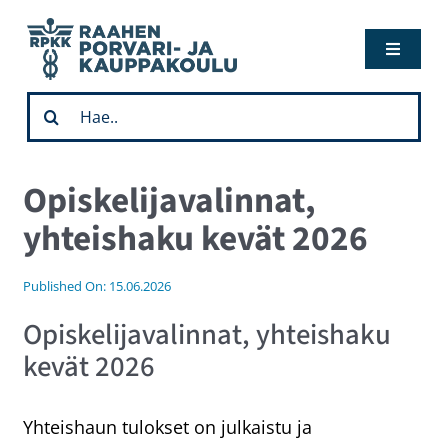
Skip
to
Toggle
content
Navigati
Hae opiskelemaan
Etsi
...
Ajankohtaista
Opiskelijavalinnat,
yhteishaku kevät 2026
Opiskelijalle
Published On: 15.06.2026
Yhteystiedot
Opiskelijavalinnat, yhteishaku
kevät 2026
Verkostolle
Yhteishaun tulokset on julkaistu ja
In English