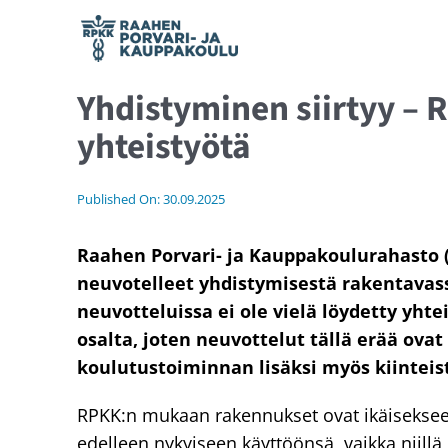
Skip
to
content
Yhdistyminen siirtyy – 
Hae opiskelemaan
yhteistyötä
Ajankohtaista
Published On: 30.09.2025
Opiskelijalle
Raahen Porvari- ja Kauppakoulurahasto
neuvotelleet yhdistymisestä rakentavass
Yhteystiedot
neuvotteluissa ei ole vielä löydetty y
osalta, joten neuvottelut tällä erää ov
Verkostolle
koulutustoiminnan lisäksi myös kiinteis
RPKK:n mukaan rakennukset ovat ikäiseksee
In English
edelleen nykyiseen käyttöönsä, vaikka niill