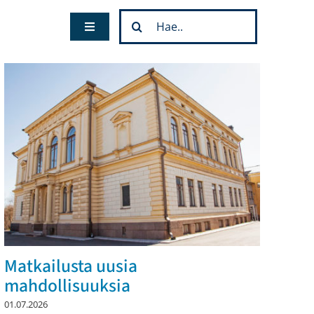
Etsi
Toggle
...
Navigation
Matkailusta uusia
mahdollisuuksia
01.07.2026