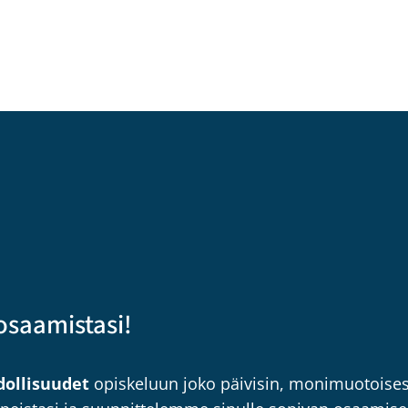
osaamistasi!
ollisuudet
opiskeluun joko päivisin, monimuotoisest