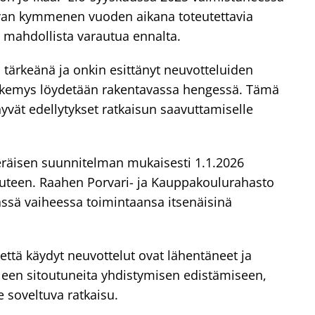
avan kymmenen vuoden aikana toteutettavia
ut mahdollista varautua ennalta.
 tärkeänä ja onkin esittänyt neuvotteluiden
 näkemys löydetään rakentavassa hengessä. Tämä
vät edellytykset ratkaisun saavuttamiselle
eräisen suunnitelman mukaisesti 1.1.2026
suuteen. Raahen Porvari- ja Kauppakoulurahasto
ssä vaiheessa toimintaansa itsenäisinä
että käydyt neuvottelut ovat lähentäneet ja
lleen sitoutuneita yhdistymisen edistämiseen,
 soveltuva ratkaisu.