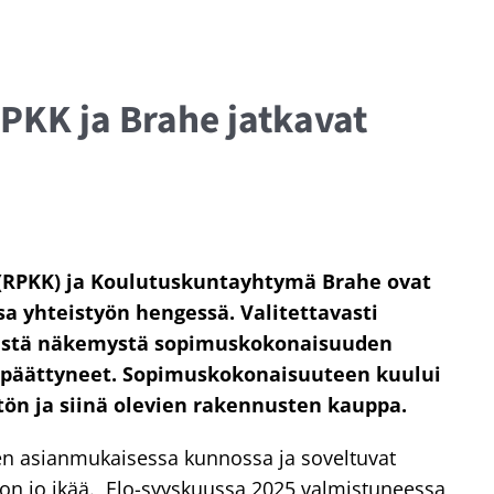
RPKK ja Brahe jatkavat
 (RPKK) ja Koulutuskuntayhtymä Brahe ovat
a yhteistyön hengessä. Valitettavasti
hteistä näkemystä sopimuskokonaisuuden
at päättyneet. Sopimuskokonaisuuteen kuului
tön ja siinä olevien rakennusten kauppa.
n asianmukaisessa kunnossa ja soveltuvat
ä on jo ikää. Elo-syyskuussa 2025 valmistuneessa