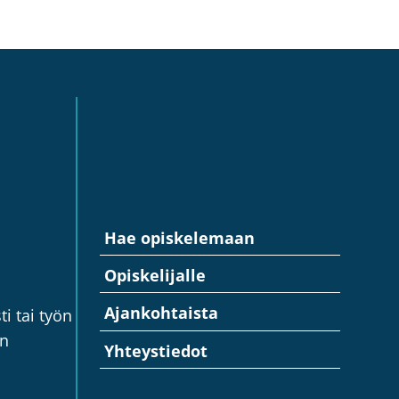
Hae opiskelemaan
Opiskelijalle
Ajankohtaista
i tai työn
en
Yhteystiedot