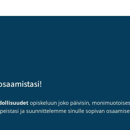
osaamistasi!
ollisuudet
opiskeluun joko päivisin, monimuotoisest
rpeistasi ja suunnittelemme sinulle sopivan osaamis