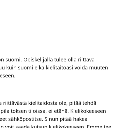
 suomi. Opiskelijalla tulee olla riittävä
uu kuin suomi eikä kielitaitoasi voida muuten
eeseen.
 riittävästä kielitaidosta ole, pitää tehdä
pilaitoksen tiloissa, ei etänä. Kielikokeeseen
hjeet sähköpostitse. Sinun pitää hakea
in voit saada kutsun kielikokeeseen. Emme tee