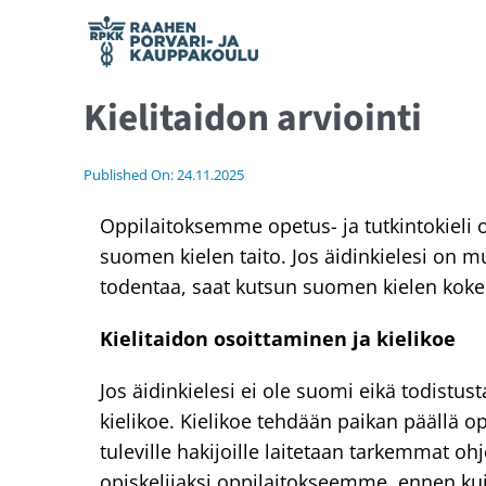
Skip
to
content
Kielitaidon arviointi
Hae opiskelemaan
Published On: 24.11.2025
Ajankohtaista
Oppilaitoksemme opetus- ja tutkintokieli on
Opiskelijalle
suomen kielen taito. Jos äidinkielesi on m
todentaa, saat kutsun suomen kielen kok
Yhteystiedot
Kielitaidon osoittaminen ja kielikoe
Jos äidinkielesi ei ole suomi eikä todistusta
Verkostolle
kielikoe. Kielikoe tehdään paikan päällä op
tuleville hakijoille laitetaan tarkemmat o
In English
opiskelijaksi oppilaitokseemme, ennen ku